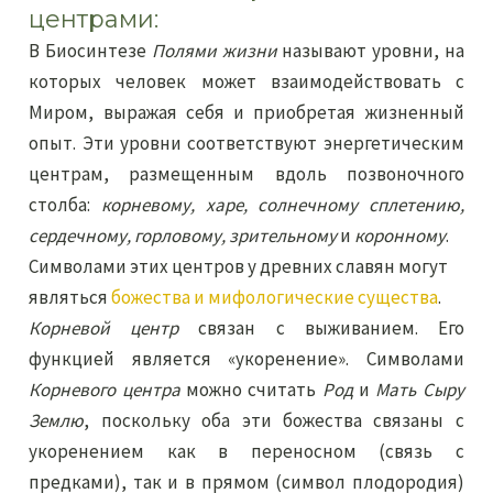
центрами:
В Биосинтезе
Полями жизни
называют уровни, на
которых человек может взаимодействовать с
Миром, выражая себя и приобретая жизненный
опыт. Эти уровни соответствуют энергетическим
центрам, размещенным вдоль позвоночного
столба:
корневому, харе, солнечному сплетению,
сердечному, горловому, зрительному
и
коронному
.
Символами этих центров у древних славян могут
являться
божества и мифологические существа
.
Корневой центр
связан с выживанием. Его
функцией является «укоренение». Символами
Корневого центра
можно считать
Род
и
Мать Сыру
Землю
, поскольку оба эти божества связаны с
укоренением как в переносном (связь с
предками), так и в прямом (символ плодородия)