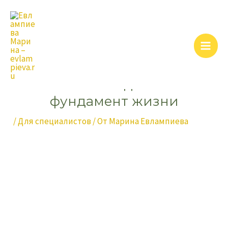
Перейти
Навигация
Main
к
по
Men
содержимому
записям
Связь с Родом как
фундамент жизни
/
Для специалистов
/ От
Марина Евлампиева