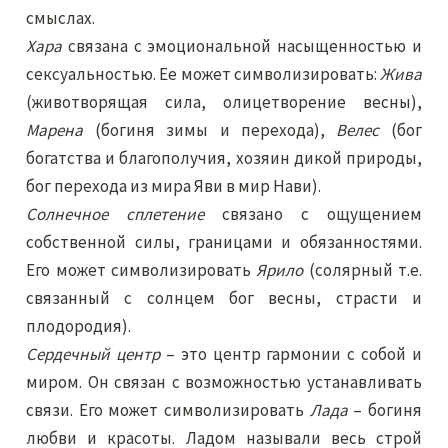
смыслах.
Хара
связана с эмоциональной насыщенностью и
сексуальностью. Ее может символизировать:
Жива
(животворящая сила, олицетворение весны),
Марена
(богиня зимы и перехода),
Велес
(бог
богатства и благополучия, хозяин дикой природы,
бог перехода из мира Яви в мир Нави).
Солнечное сплетение
связано с ощущением
собственной силы, границами и обязанностями.
Его может символизировать
Ярило
(солярный т.е.
связанный с солнцем бог весны, страсти и
плодородия).
Сердечный центр
– это центр гармонии с собой и
миром. Он связан с возможностью устанавливать
связи. Его может символизировать
Лада
– богиня
любви и красоты. Ладом называли весь строй