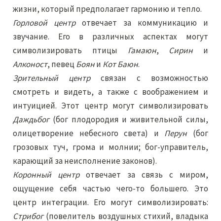
жизни, который предполагает гармонию и тепло.
Горловой центр
отвечает за коммуникацию и
звучание. Его в различных аспектах могут
символизировать птицы
Гамаюн
,
Сирин
и
Алконост
, певец
Боян
и
Кот Баюн
.
Зрительный центр
связан с возможностью
смотреть и видеть, а также с воображением и
интуицией. Этот центр могут символизировать
Даждьбог
(бог плодородия и живительной силы,
олицетворение небесного света) и
Перун
(бог
грозовых туч, грома и молнии; бог-управитель,
карающий за неисполнение законов).
Коронный центр
отвечает за связь с миром,
ощущение себя частью чего-то большего. Это
центр интеграции. Его могут символизировать:
Стрибог
(повелитель воздушных стихий, владыка