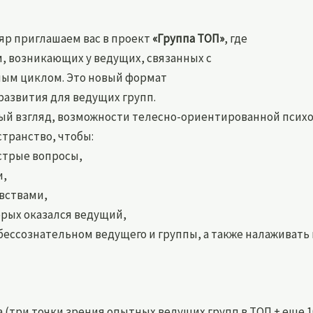
яр приглашаем вас в проект
«Группа ТОП»
, где
 возникающих у ведущих, связанных с
ным циклом. Это новый формат
азвития для ведущих групп.
й взгляд, возможности телесно-ориентированной психот
транство, чтобы:
стрые вопросы,
и,
вствами,
орых оказался ведущий,
 бессознательном ведущего и группы, а также налаживать
 (три точки зрения опытных ведущих групп в ТОП + еще 1