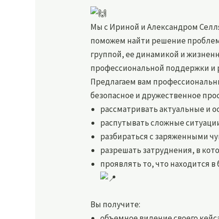
Мы с Ириной и Александром Селл
поможем найти решение проблем,
группой, ее динамикой и жизнен
профессиональной поддержки и р
Предлагаем вам профессиональны
безопасное и дружественное прос
рассматривать актуальные и о
распутывать сложные ситуаци
разбираться с заряженными чу
разрешать затруднения, в кот
проявлять то, что находится в
Вы получите:
объемное видение своего кейса