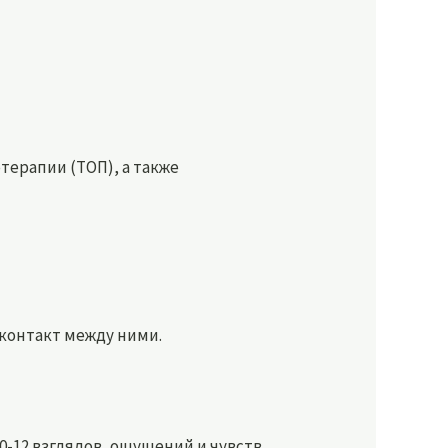
ерапии (ТОП), а также
 контакт между ними.
0-12 взглядов, ощущений и чувств