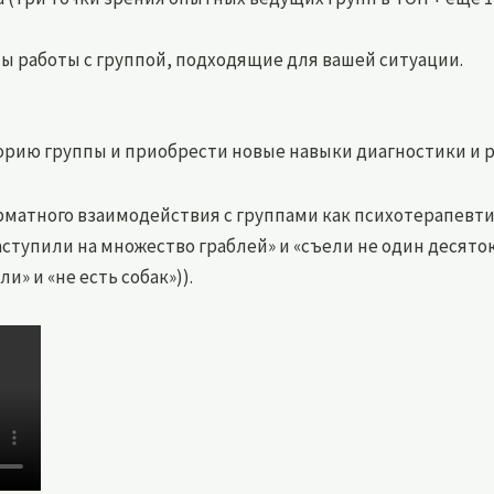
ы работы с группой, подходящие для вашей ситуации.
рию группы и приобрести новые навыки диагностики и ра
орматного взаимодействия с группами как психотерапевтич
аступили на множество граблей» и «съели не один десято
и» и «не есть собак»)).