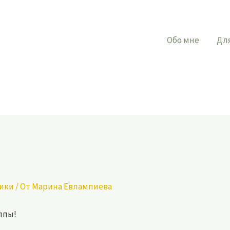
Обо мне
Дл
рики
/ От
Марина Евлампиева
ппы!