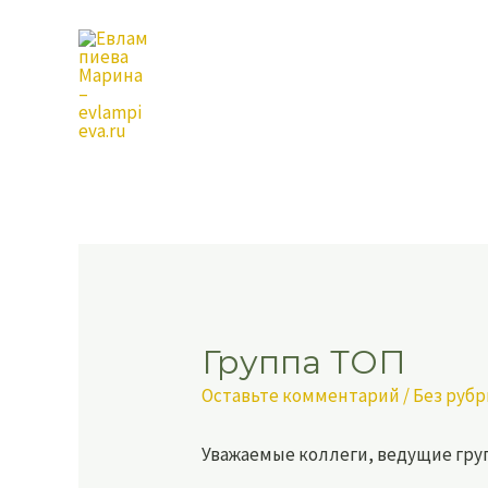
Перейти
Навигация
к
по
содержимому
записям
Группа ТОП
Оставьте комментарий
/
Без руб
Уважаемые коллеги, ведущие гру