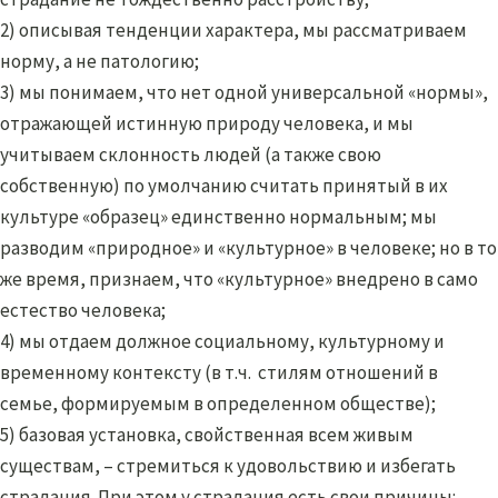
2) описывая тенденции характера, мы рассматриваем
норму, а не патологию;
3) мы понимаем, что нет одной универсальной «нормы»,
отражающей истинную природу человека, и мы
учитываем склонность людей (а также свою
собственную) по умолчанию считать принятый в их
культуре «образец» единственно нормальным; мы
разводим «природное» и «культурное» в человеке; но в то
же время, признаем, что «культурное» внедрено в само
естество человека;
4) мы отдаем должное социальному, культурному и
временному контексту (в т.ч. стилям отношений в
семье, формируемым в определенном обществе);
5) базовая установка, свойственная всем живым
существам, – стремиться к удовольствию и избегать
страдания. При этом у страдания есть свои причины: