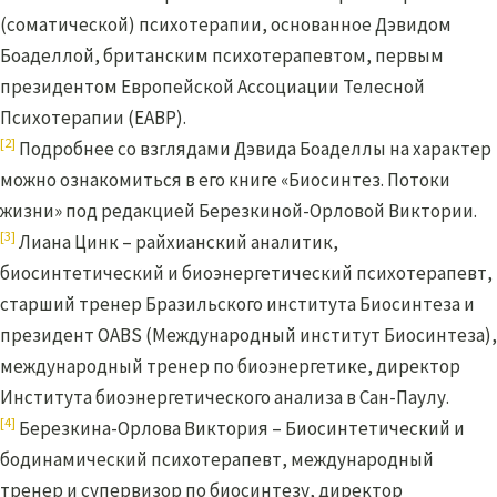
(соматической) психотерапии, основанное Дэвидом
Боаделлой, британским психотерапевтом, первым
президентом Европейской Ассоциации Телесной
Психотерапии (EABP).
[2]
Подробнее со взглядами Дэвида Боаделлы на характер
можно ознакомиться в его книге «Биосинтез. Потоки
жизни» под редакцией Березкиной-Орловой Виктории.
[3]
Лиана Цинк – райхианский аналитик,
биосинтетический и биоэнергетический психотерапевт,
старший тренер Бразильского института Биосинтеза и
президент OABS (Международный институт Биосинтеза),
международный тренер по биоэнергетике, директор
Института биоэнергетического анализа в Сан-Паулу.
[4]
Березкина-Орлова Виктория – Биосинтетический и
бодинамический психотерапевт, международный
тренер и супервизор по биосинтезу, директор