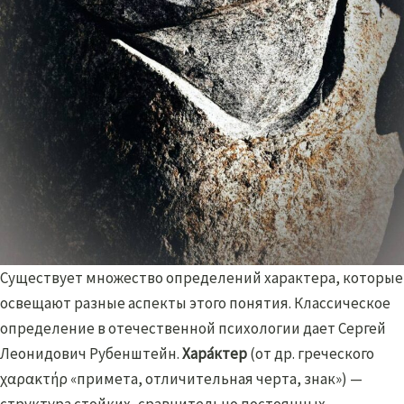
Существует множество определений характера, которые
освещают разные аспекты этого понятия. Классическое
определение в отечественной психологии дает Сергей
Леонидович Рубенштейн.
Хара́ктер
(от др. греческого
χαρακτήρ «примета, отличительная черта, знак») —
структура стойких, сравнительно постоянных