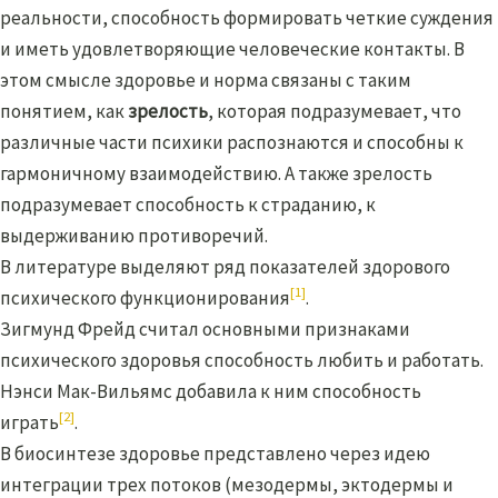
реальности, способность формировать четкие суждения
и иметь удовлетворяющие человеческие контакты. В
этом смысле здоровье и норма связаны с таким
понятием, как
зрелость
, которая подразумевает, что
различные части психики распознаются и способны к
гармоничному взаимодействию. А также зрелость
подразумевает способность к страданию, к
выдерживанию противоречий.
В литературе выделяют ряд показателей здорового
[1]
психического функционирования
.
Зигмунд Фрейд считал основными признаками
психического здоровья способность любить и работать.
Нэнси Мак-Вильямс добавила к ним способность
[2]
играть
.
В биосинтезе здоровье представлено через идею
интеграции трех потоков (мезодермы, эктодермы и