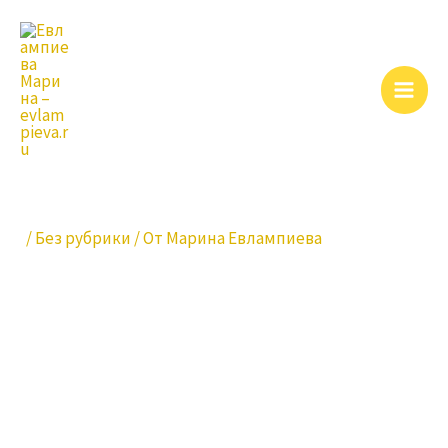
Перейти
Навигация
Main
к
по
Men
содержимому
записям
Мои Учителя
/
Без рубрики
/ От
Марина Евлампиева