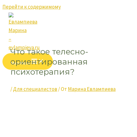
Перейти к содержимому
Что такое телесно-
ориентированная
Main Menu
психотерапия?
/
Для специалистов
/ От
Марина Евлампиева