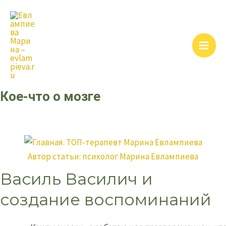
Перейти
Main
к
Men
содержимому
Кое-что о мозге
Автор статьи:
психолог Марина Евлампиева
Василь Василич и
создание воспоминаний