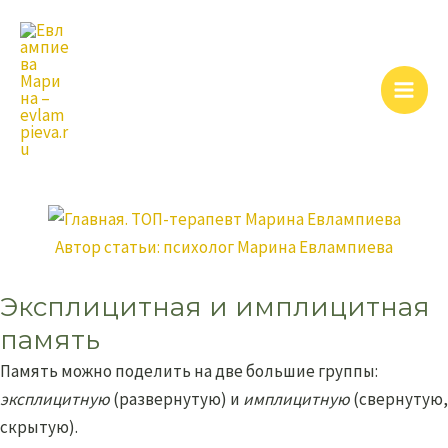
Перейти
Main
к
Men
содержимому
Автор статьи:
психолог Марина Евлампиева
Эксплицитная и имплицитная
память
Память можно поделить на две большие группы:
эксплицитную
(развернутую) и
имплицитную
(свернутую,
скрытую).